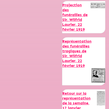
Projection
des
funérailles de
Sir. Wilfrid
Laurier, 22
février 1919
Représentation
des funérailles
tragiques de
Sir. Wilfrid
Laurier, 22
février 1919
Retour sur la
représentation
de la semaine,
17 janvier