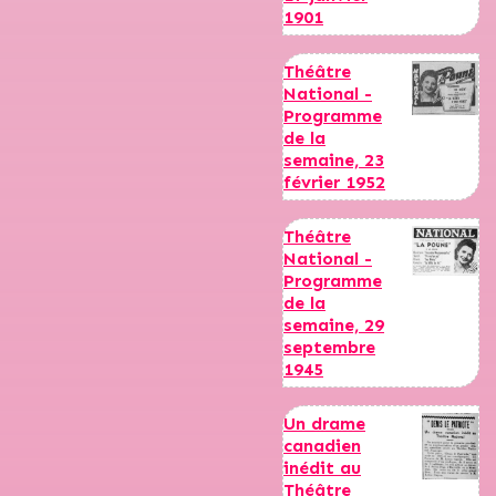
1901
Théâtre
National -
Programme
de la
semaine, 23
février 1952
Théâtre
National -
Programme
de la
semaine, 29
septembre
1945
Un drame
canadien
inédit au
Théâtre