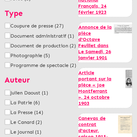
Français, 24
Type
février 1923
Coupure de presse
(27)
Annonce de la
pièce
Document administratif
(1)
d'Octave
Feuillet dans
Document de production
(2)
Le Samedi, 26
Photographie
(5)
janvier 1901
Programme de spectacle
(2)
Article
Auteur
portant sur la
pièce « Joe
Montferrant
Julien Daoust
(1)
», 24 octobre
La Patrie
(6)
1903
La Presse
(14)
Canevas de
Le Canard
(2)
contrat
d'acteur,
Le Journal
(1)
saison 1915-