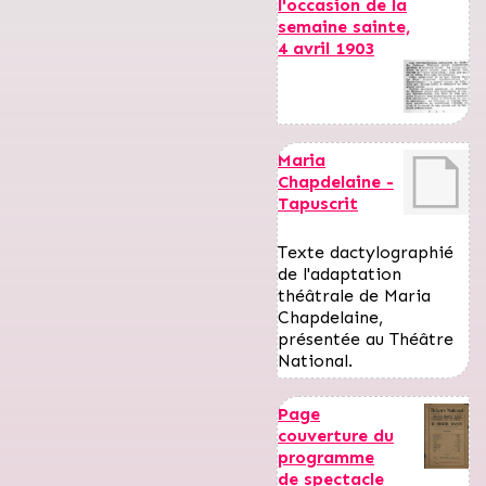
l'occasion de la
semaine sainte,
4 avril 1903
Maria
Chapdelaine -
Tapuscrit
Texte dactylographié
de l'adaptation
théâtrale de Maria
Chapdelaine,
présentée au Théâtre
National.
Page
couverture du
programme
de spectacle