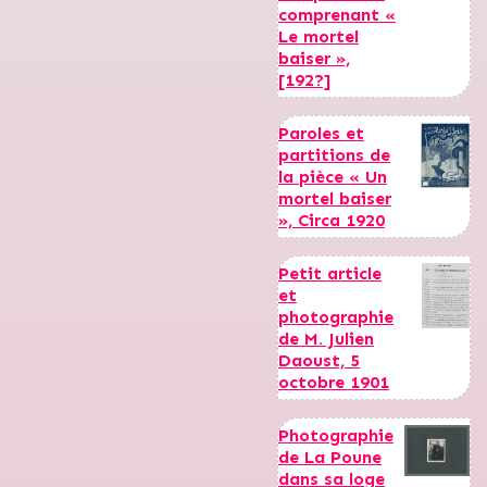
comprenant «
Le mortel
baiser »,
[192?]
Paroles et
partitions de
la pièce « Un
mortel baiser
», Circa 1920
Petit article
et
photographie
de M. Julien
Daoust, 5
octobre 1901
Photographie
de La Poune
dans sa loge