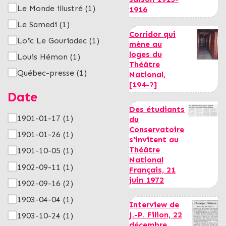
Le Monde illustré
(1)
1916
Le Samedi
(1)
Corridor qui
Loïc Le Gouriadec
(1)
mène au
loges du
Louis Hémon
(1)
Théâtre
Québec-presse
(1)
National,
[194-?]
Date
Des étudiants
1901-01-17
(1)
du
Conservatoire
1901-01-26
(1)
s'invitent au
Théâtre
1901-10-05
(1)
National
1902-09-11
(1)
Français, 21
juin 1972
1902-09-16
(2)
1903-04-04
(1)
Interview de
J.-P. Filion, 22
1903-10-24
(1)
décembre