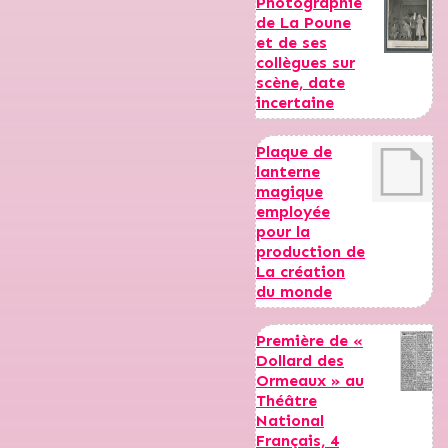
Photographie
de La Poune
et de ses
collègues sur
scène, date
incertaine
Plaque de
lanterne
magique
employée
pour la
production de
La création
du monde
Première de «
Dollard des
Ormeaux » au
Théâtre
National
Français, 4