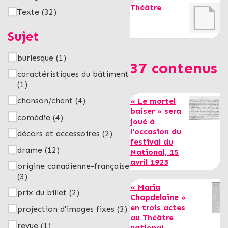
Théâtre
Texte
(32)
Sujet
burlesque
(1)
37 contenus
caractéristiques du bâtiment
(1)
chanson/chant
(4)
« Le mortel
baiser » sera
comédie
(4)
joué à
l'occasion du
décors et accessoires
(2)
festival du
drame
(12)
National, 15
avril 1923
origine canadienne-française
(3)
« Maria
prix du billet
(2)
Chapdelaine »
en trois actes
projection d'images fixes
(3)
au Théâtre
revue
(1)
national