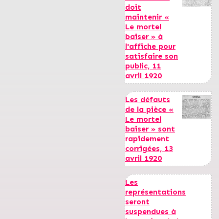
doit
maintenir «
Le mortel
baiser » à
l'affiche pour
satisfaire son
public, 11
avril 1920
Les défauts
de la pièce «
Le mortel
baiser » sont
rapidement
corrigées, 13
avril 1920
Les
représentations
seront
suspendues à